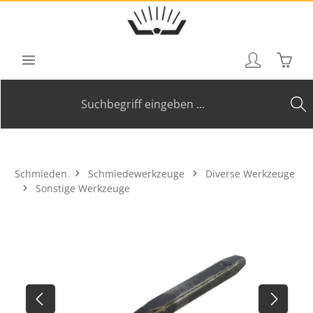
Zum Hauptinhalt springen
Waren
Schmieden
Schmiedewerkzeuge
Diverse Werkzeuge
Sonstige Werkzeuge
Bildergalerie überspringen