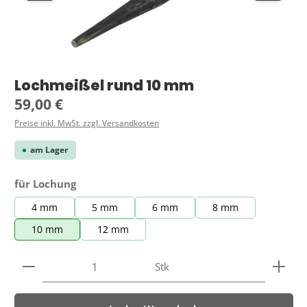
Lochmeißel rund 10 mm
Regulärer Preis:
59,00 €
Preise inkl. MwSt. zzgl. Versandkosten
am Lager
auswählen
für Lochung
4 mm
5 mm
6 mm
8 mm
10 mm
12 mm
Produkt Anzahl: Gib den gewünschten Wert ein ode
Stk