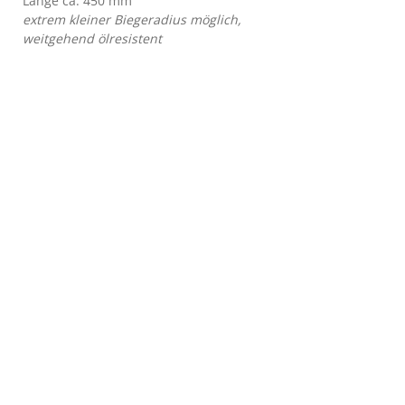
Länge ca. 450 mm
extrem kleiner Biegeradius möglich,
weitgehend ölresistent