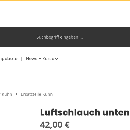
ngebote
News + Kurse
r Kuhn
Ersatzteile Kuhn
Luftschlauch unten
Regulärer Preis:
42,00 €