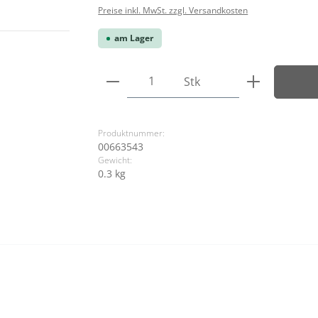
Preise inkl. MwSt. zzgl. Versandkosten
am Lager
Produkt Anzahl: Gib den ge
Stk
Produktnummer:
00663543
Gewicht:
0.3 kg