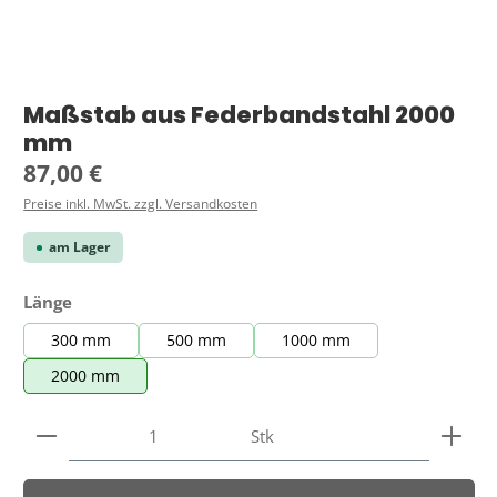
Maßstab aus Federbandstahl 2000
mm
Regulärer Preis:
87,00 €
Preise inkl. MwSt. zzgl. Versandkosten
am Lager
auswählen
Länge
300 mm
500 mm
1000 mm
2000 mm
Produkt Anzahl: Gib den gewünschten Wert ein ode
Stk