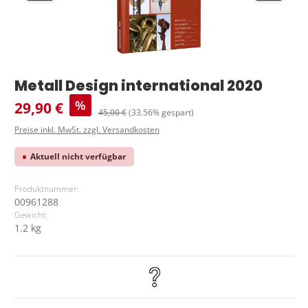
Metall Design international 2020
Verkaufspreis:
%
29,90 €
Regulärer Preis:
45,00 €
(33.56% gespart)
Preise inkl. MwSt. zzgl. Versandkosten
Aktuell nicht verfügbar
Produktnummer:
00961288
Gewicht:
1.2 kg