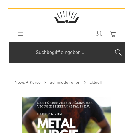
Zum Hauptinhalt springen
Warenkorb
News + Kurse
Schmiedetreffen
aktuell
Bildergalerie überspringen