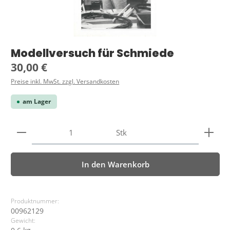
Modellversuch für Schmiede
Regulärer Preis:
30,00 €
Preise inkl. MwSt. zzgl. Versandkosten
am Lager
Produkt Anzahl: Gib den gewünschten Wert ein ode
Stk
In den Warenkorb
Produktnummer:
00962129
Gewicht: