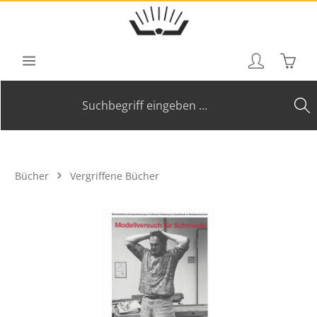
Zum Hauptinhalt springen
Waren
Bücher
Vergriffene Bücher
Bildergalerie überspringen