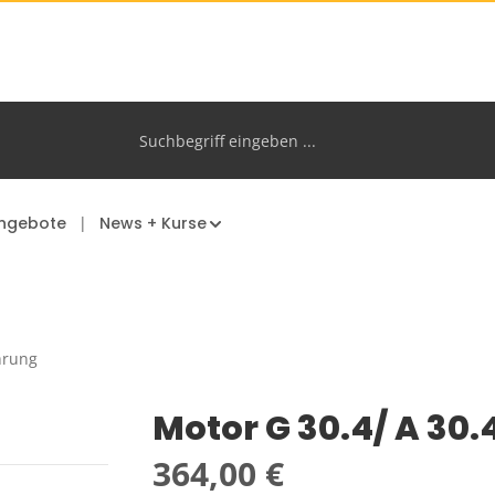
ngebote
News + Kurse
hrung
Motor G 30.4/ A 30.
Regulärer Preis:
364,00 €