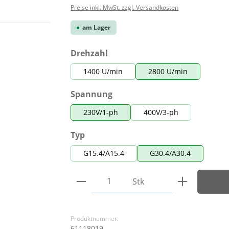
Preise inkl. MwSt. zzgl. Versandkosten
am Lager
auswählen
Drehzahl
1400 U/min
2800 U/min
auswählen
Spannung
230V/1-ph
400V/3-ph
auswählen
Typ
G15.4/A15.4
G30.4/A30.4
Produkt Anzahl: Gib den ge
Stk
Produktnummer:
61118019