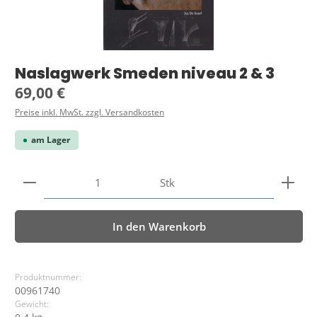
Naslagwerk Smeden niveau 2 & 3
Regulärer Preis:
69,00 €
Preise inkl. MwSt. zzgl. Versandkosten
am Lager
Produkt Anzahl: Gib den gewünschten Wert ein ode
Stk
In den Warenkorb
Produktnummer:
00961740
Gewicht: