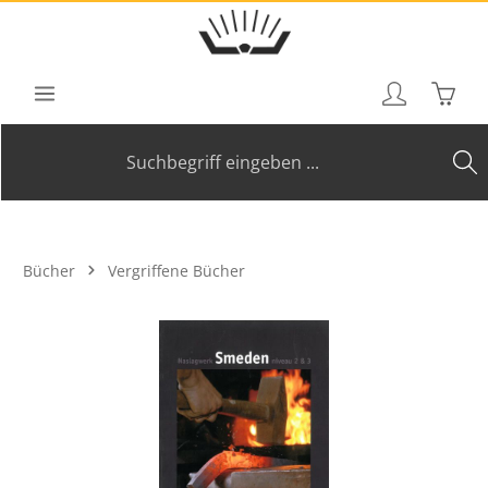
Zum Hauptinhalt springen
Waren
Bücher
Vergriffene Bücher
Bildergalerie überspringen