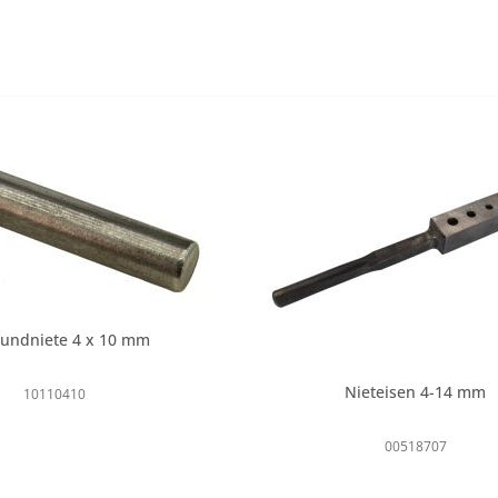
rundniete 4 x 10 mm
Nieteisen 4-14 mm
10110410
00518707