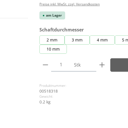
Preise inkl. MwSt. zzgl. Versandkosten
am Lager
auswählen
Schaftdurchmesser
2 mm
3 mm
4 mm
5 
10 mm
Produkt Anzahl: Gib den ge
Stk
Produktnummer:
00518318
Gewicht:
0.2 kg