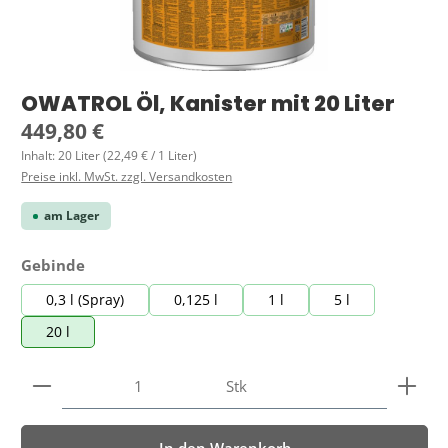
OWATROL Öl, Kanister mit 20 Liter
Regulärer Preis:
449,80 €
Inhalt:
20 Liter
(22,49 € / 1 Liter)
Preise inkl. MwSt. zzgl. Versandkosten
am Lager
auswählen
Gebinde
0,3 l (Spray)
0,125 l
1 l
5 l
20 l
Produkt Anzahl: Gib den gewünschten Wert ein ode
Stk