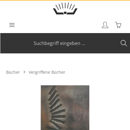
Zum Hauptinhalt springen
Waren
Bücher
Vergriffene Bücher
Bildergalerie überspringen