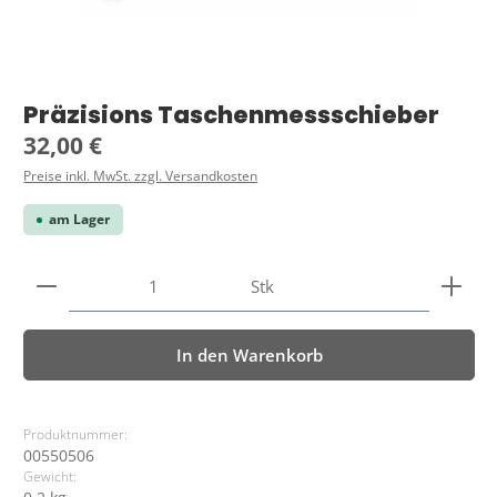
Präzisions Taschenmessschieber
Regulärer Preis:
32,00 €
Preise inkl. MwSt. zzgl. Versandkosten
am Lager
Produkt Anzahl: Gib den gewünschten Wert ein ode
Stk
In den Warenkorb
Produktnummer:
00550506
Gewicht: