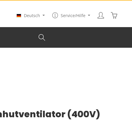
Warenkor
Deutsch
Service/Hilfe
nhutventilator (400V)