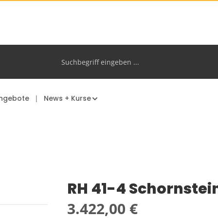
ngebote
News + Kurse
RH 41-4 Schornstei
Regulärer Preis:
3.422,00 €