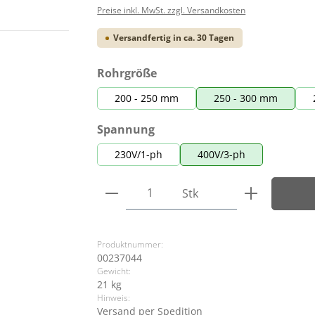
Preise inkl. MwSt. zzgl. Versandkosten
Versandfertig in ca. 30 Tagen
auswählen
Rohrgröße
200 - 250 mm
250 - 300 mm
auswählen
Spannung
230V/1-ph
400V/3-ph
Produkt Anzahl: Gib den ge
Stk
Produktnummer:
00237044
Gewicht:
21 kg
Hinweis:
Versand per Spedition