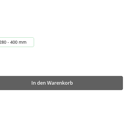
280 - 400 mm
wünschten Wert ein oder benutze die Sch
In den Warenkorb