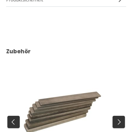
Produktgalerie überspringen
Zubehör