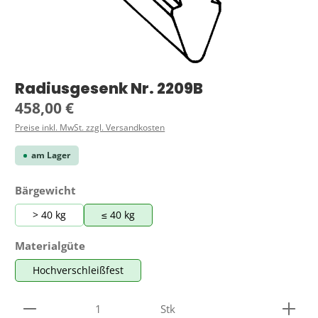
Radiusgesenk Nr. 2209B
Regulärer Preis:
458,00 €
Preise inkl. MwSt. zzgl. Versandkosten
am Lager
auswählen
Bärgewicht
> 40 kg
≤ 40 kg
auswählen
Materialgüte
Hochverschleißfest
Produkt Anzahl: Gib den gewünschten Wert ein ode
Stk