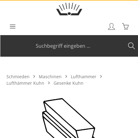
Zum Hauptinhalt springen
Waren
Schmieden
Maschinen
Lufthammer
Lufthämmer Kuhn
Gesenke Kuhn
Bildergalerie überspringen