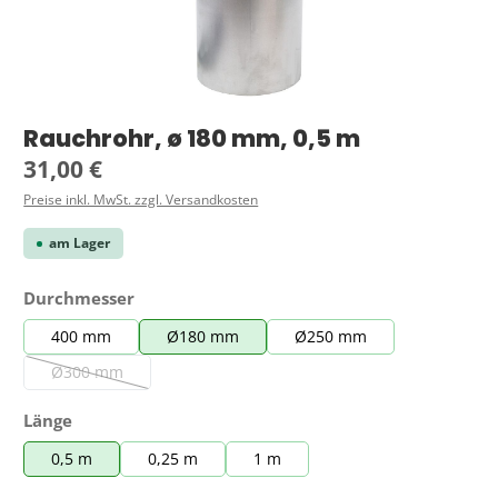
Rauchrohr, ø 180 mm, 0,5 m
Regulärer Preis:
31,00 €
Preise inkl. MwSt. zzgl. Versandkosten
am Lager
auswählen
Durchmesser
400 mm
Ø180 mm
Ø250 mm
Ø300 mm
(Diese Option ist zurzeit nicht verfügbar.)
auswählen
Länge
0,5 m
0,25 m
1 m