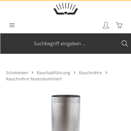
Zum Hauptinhalt springen
Waren
Schmieden
Rauchabführung
Rauchrohre
Rauchrohre Feueraluminiert
Bildergalerie überspringen