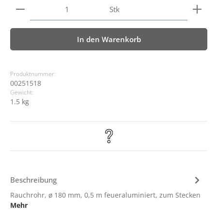
Produkt Anzahl: Gib den gewünschten Wert ein ode
Stk
In den Warenkorb
Produktnummer:
00251518
Gewicht:
1.5 kg
Beschreibung
Rauchrohr, ø 180 mm, 0,5 m feueraluminiert, zum Stecken
Mehr