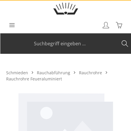
Zum Hauptinhalt springen
Waren
Schmieden
Rauchabführung
Rauchrohre
Rauchrohre Feueraluminiert
Bildergalerie überspringen