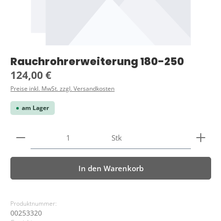
Rauchrohrerweiterung 180-250
Regulärer Preis:
124,00 €
Preise inkl. MwSt. zzgl. Versandkosten
am Lager
Produkt Anzahl: Gib den gewünschten Wert ein ode
Stk
In den Warenkorb
Produktnummer:
00253320