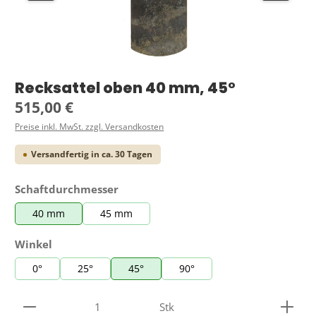
Recksattel oben 40 mm, 45°
Regulärer Preis:
515,00 €
Preise inkl. MwSt. zzgl. Versandkosten
Versandfertig in ca. 30 Tagen
auswählen
Schaftdurchmesser
40 mm
45 mm
auswählen
Winkel
0°
25°
45°
90°
Produkt Anzahl: Gib den gewünschten Wert ein ode
Stk