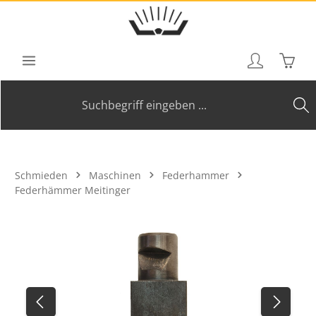
Zum Hauptinhalt springen
Waren
Schmieden
Maschinen
Federhammer
Federhämmer Meitinger
Bildergalerie überspringen