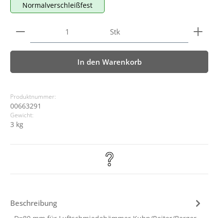
Normalverschleißfest
Produkt Anzahl: Gib den gewünschten Wert ein ode
Stk
In den Warenkorb
Produktnummer:
00663291
Gewicht:
3 kg
Beschreibung