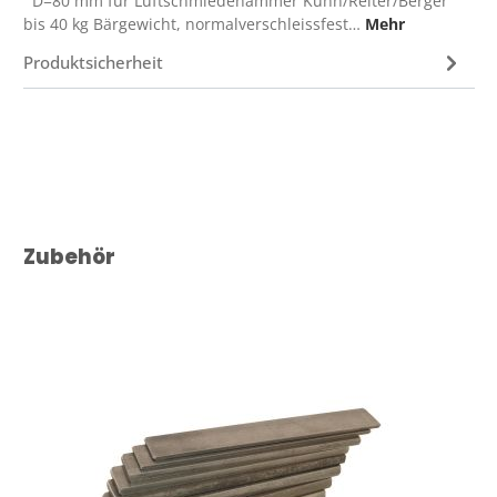
D=80 mm für Luftschmiedehämmer Kuhn/Reiter/Berger
bis 40 kg Bärgewicht, normalverschleissfest…
Mehr
Produktsicherheit
Produktgalerie überspringen
Zubehör