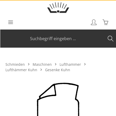
Zum Hauptinhalt springen
Waren
Schmieden
Maschinen
Lufthammer
Lufthämmer Kuhn
Gesenke Kuhn
Bildergalerie überspringen