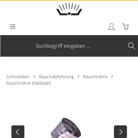
Zum Hauptinhalt springen
Waren
Schmieden
Rauchabführung
Rauchrohre
Rauchrohre Edelstahl
Bildergalerie überspringen