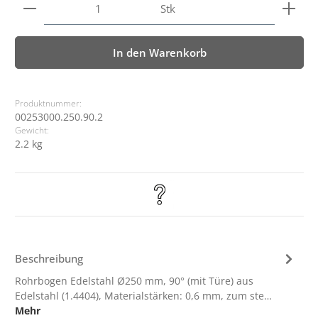
Produkt Anzahl: Gib den gewünschten Wert ein ode
Stk
In den Warenkorb
Produktnummer:
00253000.250.90.2
Gewicht:
2.2 kg
Beschreibung
Rohrbogen Edelstahl Ø250 mm, 90° (mit Türe) aus
Edelstahl (1.4404), Materialstärken: 0,6 mm, zum ste…
Mehr