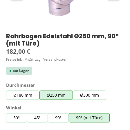
Rohrbogen Edelstahl Ø250 mm, 90°
(mit Türe)
Regulärer Preis:
182,00 €
Preise inkl. MwSt. zzgl. Versandkosten
am Lager
auswählen
Durchmesser
Ø180 mm
Ø250 mm
Ø300 mm
auswählen
Winkel
30°
45°
90°
90° (mit Türe)