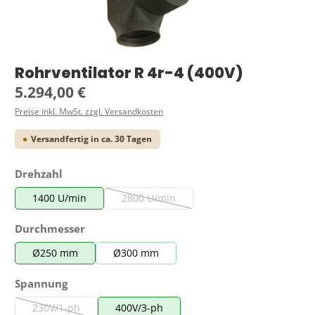
Rohrventilator R 4r-4 (400V)
Regulärer Preis:
5.294,00 €
Preise inkl. MwSt. zzgl. Versandkosten
Versandfertig in ca. 30 Tagen
auswählen
Drehzahl
1400 U/min
2800 U/min
(Diese Option ist zurzeit nicht verfügbar.)
auswählen
Durchmesser
Ø250 mm
Ø300 mm
auswählen
Spannung
230V/1-ph
400V/3-ph