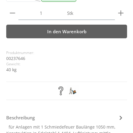
(Diese Option ist zurzeit nicht verfügbar.)
Produkt Anzahl: Gib den gewünschten Wert ein ode
Stk
In den Warenkorb
Produktnummer:
00237646
Gewicht:
40 kg
Beschreibung
für Anlagen mit 1 Schmiedefeuer Baulänge 1050 mm,