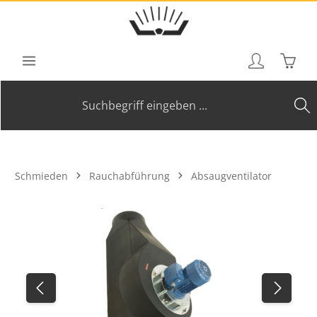
Zum Hauptinhalt springen
Waren
Schmieden
Rauchabführung
Absaugventilator
Bildergalerie überspringen