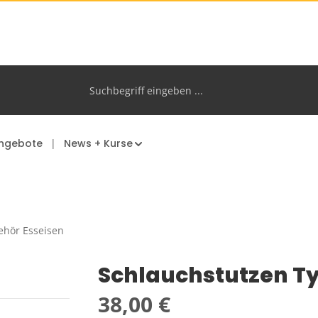
ngebote
News + Kurse
ehör Esseisen
Schlauchstutzen Ty
Regulärer Preis:
38,00 €