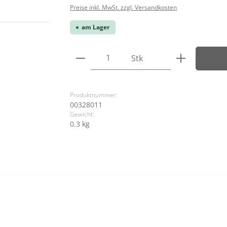
Preise inkl. MwSt. zzgl. Versandkosten
am Lager
Produkt Anzahl: Gib den ge
Stk
Produktnummer:
00328011
Gewicht:
0.3 kg