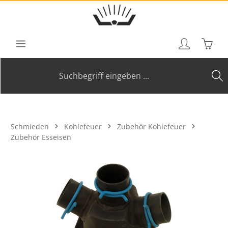
Zum Hauptinhalt springen
Waren
Schmieden
Kohlefeuer
Zubehör Kohlefeuer
Zubehör Esseisen
Bildergalerie überspringen