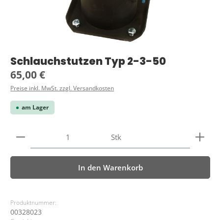
Schlauchstutzen Typ 2-3-50
Regulärer Preis:
65,00 €
Preise inkl. MwSt. zzgl. Versandkosten
am Lager
Produkt Anzahl: Gib den gewünschten Wert ein ode
Stk
In den Warenkorb
Produktnummer:
00328023