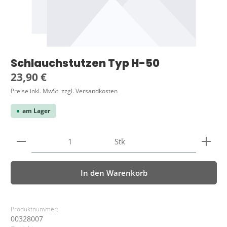
Schlauchstutzen Typ H-50
Regulärer Preis:
23,90 €
Preise inkl. MwSt. zzgl. Versandkosten
am Lager
Produkt Anzahl: Gib den gewünschten Wert ein ode
Stk
In den Warenkorb
Produktnummer:
00328007