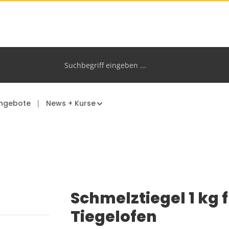
ngebote
News + Kurse
Schmelztiegel 1 kg 
Tiegelofen