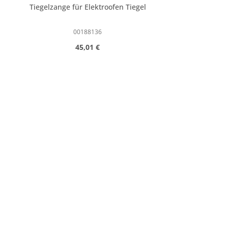
Tiegelzange für Elektroofen Tiegel
00188136
Regulärer Preis:
45,01 €
Produkt Anzahl: Gib den gewünschte
Stk