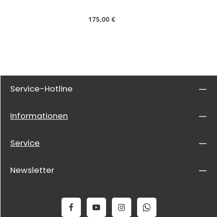
Regulärer Preis:
175,00 €
Service-Hotline
Informationen
Service
Newsletter