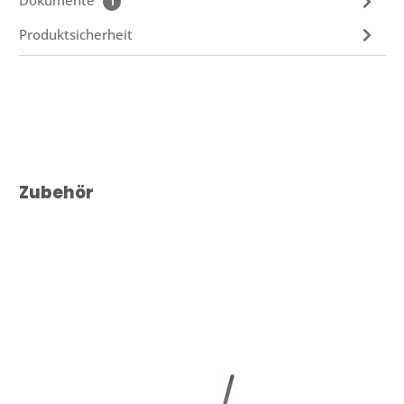
Dokumente
1
Produktsicherheit
Produktgalerie überspringen
Zubehör