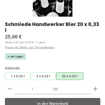
Schmiede Handwerker Bier 20 x 0,33
l
Regulärer Preis:
25,00 €
Inhalt:
6.6 Liter
(3,79 € / 1 Liter)
Preise inkl. MwSt. zzgl. Versandkosten
am Lager
auswählen
Gebinde
1 x 0,33 l
3 x 0,33 l
20 x 0,33 l
Produkt Anzahl: Gib den gewünschten Wert ein ode
Stk
In den Warenkorb