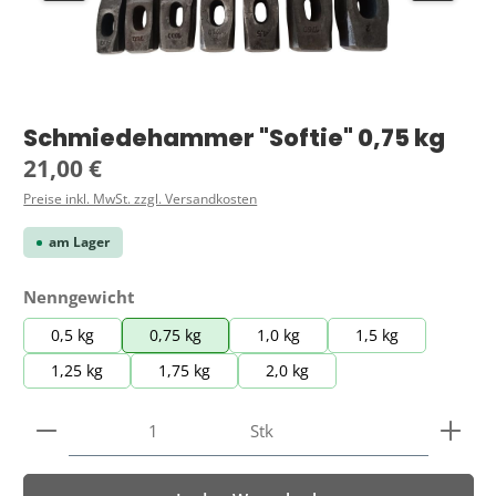
Schmiedehammer "Softie" 0,75 kg
Regulärer Preis:
21,00 €
Preise inkl. MwSt. zzgl. Versandkosten
am Lager
auswählen
Nenngewicht
0,5 kg
0,75 kg
1,0 kg
1,5 kg
1,25 kg
1,75 kg
2,0 kg
Produkt Anzahl: Gib den gewünschten Wert ein ode
Stk