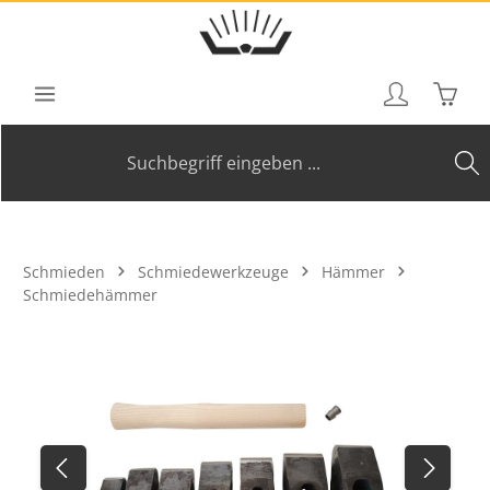
Zum Hauptinhalt springen
Waren
Schmieden
Schmiedewerkzeuge
Hämmer
Schmiedehämmer
Bildergalerie überspringen