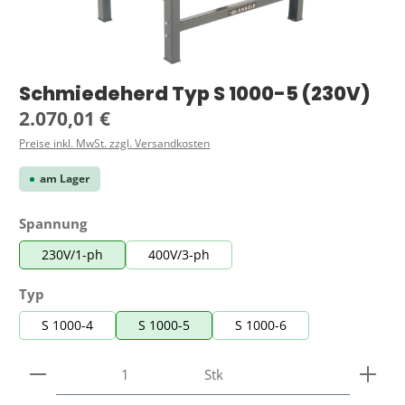
Schmiedeherd Typ S 1000-5 (230V)
Regulärer Preis:
2.070,01 €
Preise inkl. MwSt. zzgl. Versandkosten
am Lager
auswählen
Spannung
230V/1-ph
400V/3-ph
auswählen
Typ
S 1000-4
S 1000-5
S 1000-6
Produkt Anzahl: Gib den gewünschten Wert ein ode
Stk