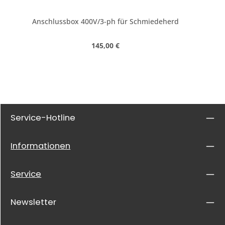
Anschlussbox 400V/3-ph für Schmiedeherd
Regulärer Preis:
145,00 €
Service-Hotline
Informationen
Service
Newsletter