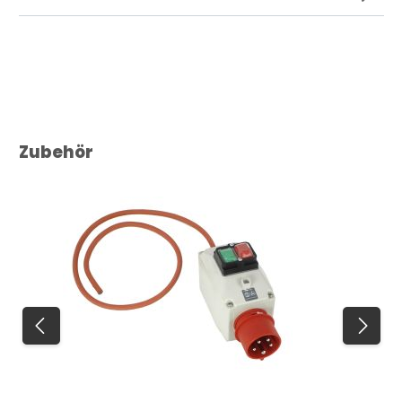
Produktgalerie überspringen
Zubehör