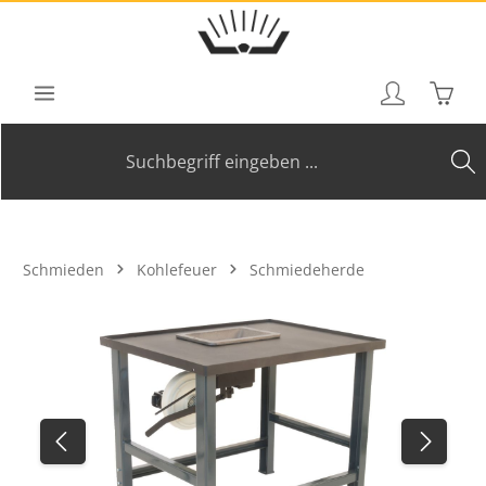
Zum Hauptinhalt springen
Waren
Schmieden
Kohlefeuer
Schmiedeherde
Bildergalerie überspringen