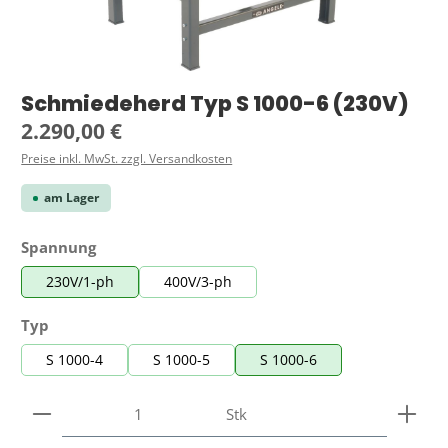
Schmiedeherd Typ S 1000-6 (230V)
Regulärer Preis:
2.290,00 €
Preise inkl. MwSt. zzgl. Versandkosten
am Lager
auswählen
Spannung
230V/1-ph
400V/3-ph
auswählen
Typ
S 1000-4
S 1000-5
S 1000-6
Produkt Anzahl: Gib den gewünschten Wert ein ode
Stk