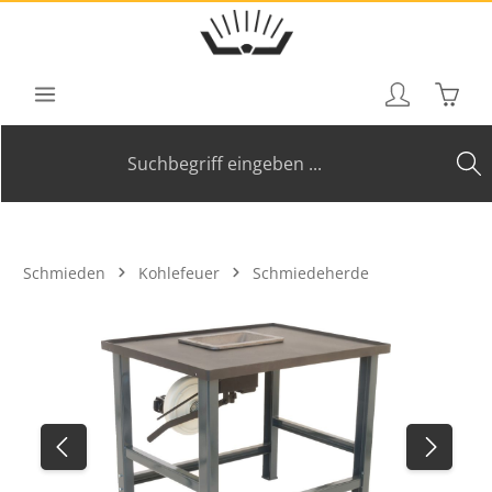
Zum Hauptinhalt springen
Waren
Schmieden
Kohlefeuer
Schmiedeherde
Bildergalerie überspringen