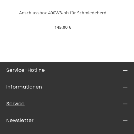
Anschlussbox 400V/3-ph für Schmiedeherd
Regulärer Preis:
145,00 €
Service-Hotline
Informationen
Service
Newsletter