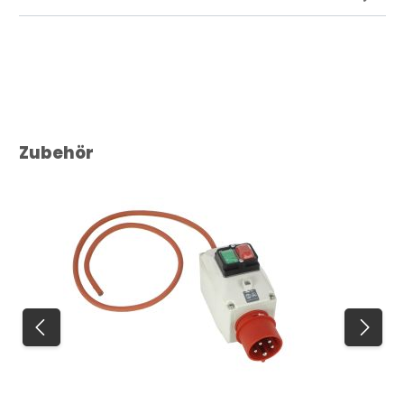
Produktgalerie überspringen
Zubehör