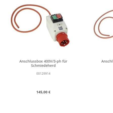
Produktgalerie überspringen
Anschlussbox 400V/3-ph für
Anschl
Schmiedeherd
00129914
Regulärer Preis:
145,00 €
Produkt Anzahl: Gib den gewünschte
Produk
Stk