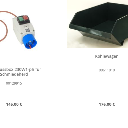
Kohlewagen
ussbox 230V/1-ph für
00611010
Schmiedeherd
00129915
Regulärer Preis:
Regulärer Preis
145,00 €
176,00 €
n Wert ein oder benutze die Schaltfläc
t Anzahl: Gib den gewünschten Wert ein
Produkt Anzahl: 
Stk
Stk