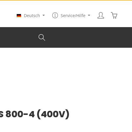
Warenkor
Deutsch
Service/Hilfe
S 800-4 (400V)