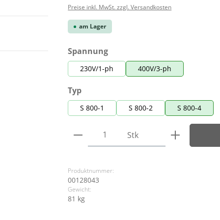
Preise inkl. MwSt. zzgl. Versandkosten
am Lager
auswählen
Spannung
230V/1-ph
400V/3-ph
auswählen
Typ
S 800-1
S 800-2
S 800-4
Produkt Anzahl: Gib den ge
Stk
Produktnummer:
00128043
Gewicht:
81 kg