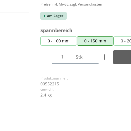
Preise inkl. MwSt. zzgl. Versandkosten
am Lager
auswählen
Spannbereich
0 - 100 mm
0 - 150 mm
0 - 
Produkt Anzahl: Gib den ge
Stk
Produktnummer:
00552215
Gewicht:
2.4 kg