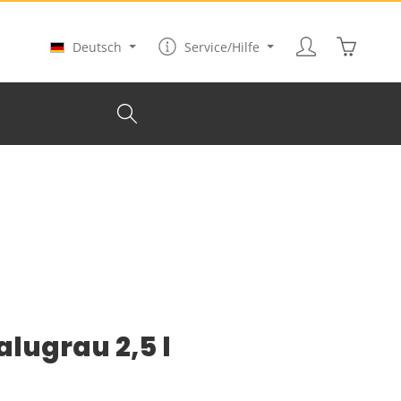
Warenkor
Deutsch
Service/Hilfe
lugrau 2,5 l