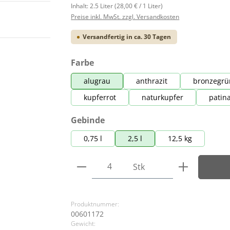
Inhalt:
2.5 Liter
(28,00 € / 1 Liter)
Preise inkl. MwSt. zzgl. Versandkosten
Versandfertig in ca. 30 Tagen
auswählen
Farbe
alugrau
anthrazit
bronzegrü
kupferrot
naturkupfer
patin
auswählen
Gebinde
0,75 l
2,5 l
12,5 kg
Produkt Anzahl: Gib den ge
Stk
Produktnummer:
00601172
Gewicht: