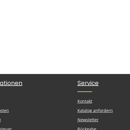
ationen
Service
Kontakt
osten
Katalog anfordern
g
Newsletter
steuer
Rückgabe