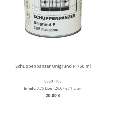
Schuppenpanzer Unigrund P 750 ml
00601105
Inhalt:
0.75 Liter
(26,67 € / 1 Liter)
Regulärer Preis:
20,00 €
Produkt Anzahl: Gib den gewünschte
Stk