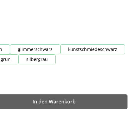
n
glimmerschwarz
kunstschmiedeschwarz
agrün
silbergrau
wünschten Wert ein oder benutze die Sch
In den Warenkorb