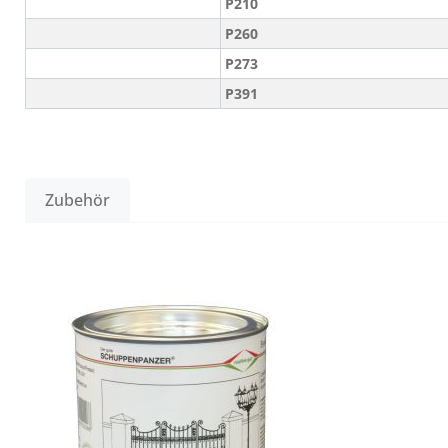
P210
P260
P273
P391
Zubehör
Produktgalerie überspringen