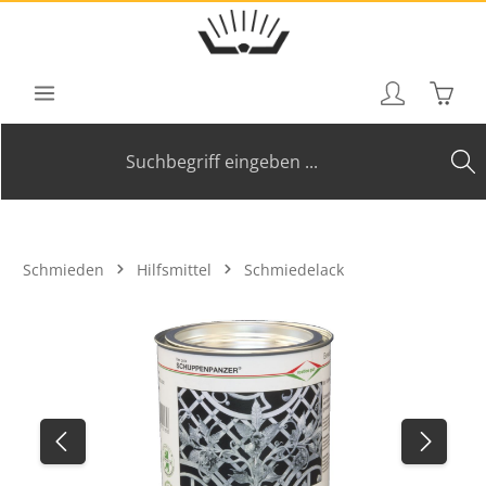
Zum Hauptinhalt springen
Waren
Schmieden
Hilfsmittel
Schmiedelack
Bildergalerie überspringen