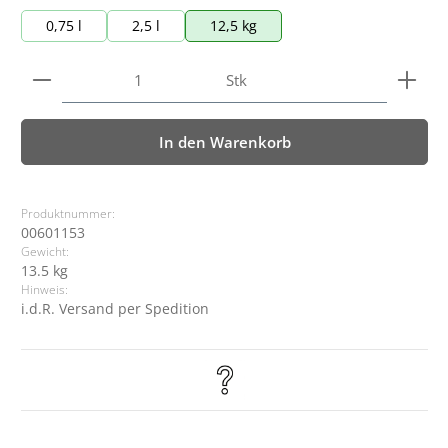
0,75 l
2,5 l
12,5 kg
Produkt Anzahl: Gib den gewünschten Wert ein ode
Stk
In den Warenkorb
Produktnummer:
00601153
Gewicht:
13.5 kg
Hinweis:
i.d.R. Versand per Spedition