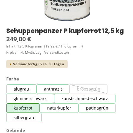
Schuppenpanzer P kupferrot 12,5 kg
Regulärer Preis:
249,00 €
Inhalt:
12.5 Kilogramm
(19,92 € / 1 Kilogramm)
Preise inkl. MwSt. zzgl. Versandkosten
Versandfertig in ca. 30 Tagen
auswählen
Farbe
alugrau
anthrazit
bronzegrün
(Diese Option ist zurzeit ni
glimmerschwarz
kunstschmiedeschwarz
kupferrot
naturkupfer
patinagrün
silbergrau
auswählen
Gebinde