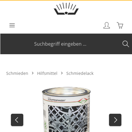
Zum Hauptinhalt springen
Waren
Schmieden
Hilfsmittel
Schmiedelack
Bildergalerie überspringen