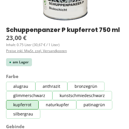
Schuppenpanzer P kupferrot 750 ml
Regulärer Preis:
23,00 €
Inhalt:
0.75 Liter
(30,67 € / 1 Liter)
Preise inkl. MwSt. zzgl. Versandkosten
am Lager
auswählen
Farbe
alugrau
anthrazit
bronzegrün
glimmerschwarz
kunstschmiedeschwarz
kupferrot
naturkupfer
patinagrün
silbergrau
auswählen
Gebinde