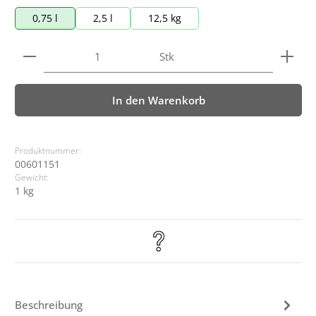
0,75 l
2,5 l
12,5 kg
Produkt Anzahl: Gib den gewünschten Wert ein ode
Stk
In den Warenkorb
Produktnummer:
00601151
Gewicht:
1 kg
Beschreibung