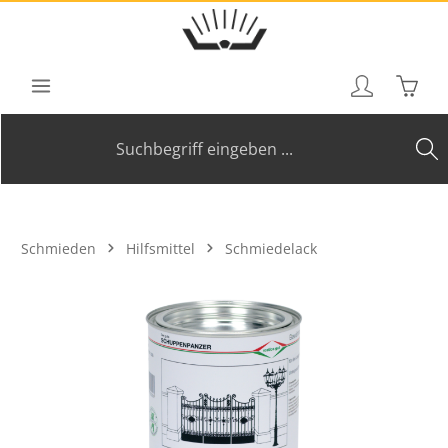
Zum Hauptinhalt springen
Waren
Schmieden
Hilfsmittel
Schmiedelack
Bildergalerie überspringen