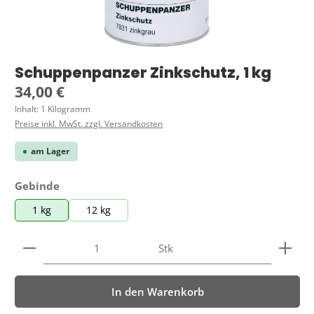
Schuppenpanzer Zinkschutz, 1 kg
Regulärer Preis:
34,00 €
Inhalt:
1 Kilogramm
Preise inkl. MwSt. zzgl. Versandkosten
am Lager
auswählen
Gebinde
1 kg
12 kg
Produkt Anzahl: Gib den gewünschten Wert ein ode
Stk
In den Warenkorb