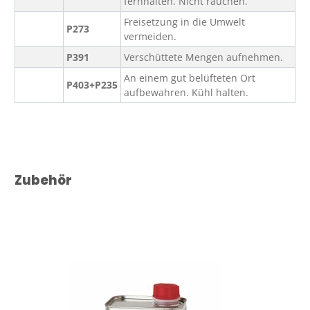
fernhalten. Nicht rauchen.
Freisetzung in die Umwelt
P273
vermeiden.
P391
Verschüttete Mengen aufnehmen.
An einem gut belüfteten Ort
P403+P235
aufbewahren. Kühl halten.
Produktgalerie überspringen
Zubehör