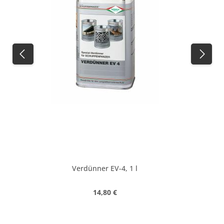
Verdünner EV-4, 1 l
Regulärer Preis:
14,80 €