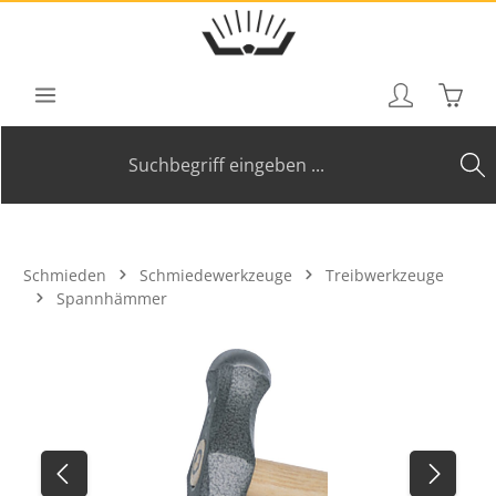
Zum Hauptinhalt springen
Waren
Schmieden
Schmiedewerkzeuge
Treibwerkzeuge
Spannhämmer
Bildergalerie überspringen