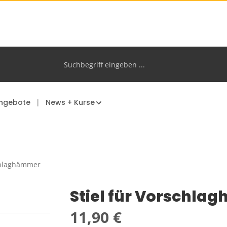
ngebote
News + Kurse
hlaghämmer
Stiel für Vorschla
Regulärer Preis:
11,90 €