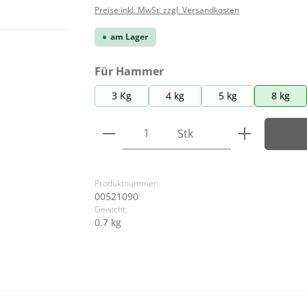
Preise inkl. MwSt. zzgl. Versandkosten
am Lager
auswählen
Für Hammer
3 Kg
4 kg
5 kg
8 kg
Produkt Anzahl: Gib den ge
Stk
Produktnummer:
00521090
Gewicht:
0.7 kg