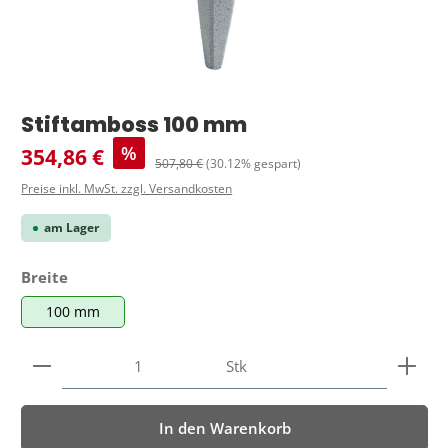
Stiftamboss 100 mm
Verkaufspreis:
%
354,86 €
Regulärer Preis:
507,80 €
(30.12% gespart)
Preise inkl. MwSt. zzgl. Versandkosten
am Lager
auswählen
Breite
100 mm
Produkt Anzahl: Gib den gewünschten Wert ein ode
Stk
In den Warenkorb