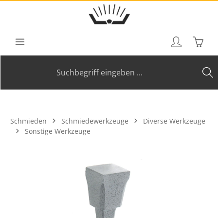
Zum Hauptinhalt springen
Waren
Schmieden
Schmiedewerkzeuge
Diverse Werkzeuge
Sonstige Werkzeuge
Bildergalerie überspringen