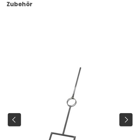
Produktgalerie überspringen
Zubehör