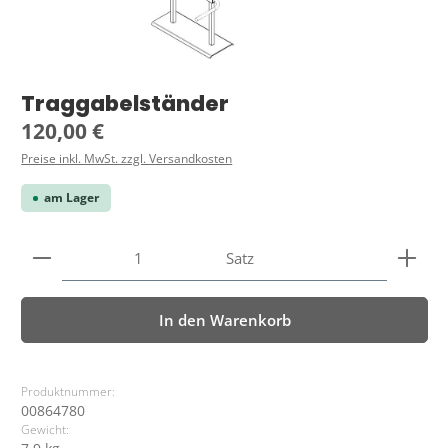
Traggabelständer
Regulärer Preis:
120,00 €
Preise inkl. MwSt. zzgl. Versandkosten
am Lager
Produkt Anzahl: Gib den gewünschten Wert ein ode
Satz
In den Warenkorb
Produktnummer:
00864780
Gewicht: