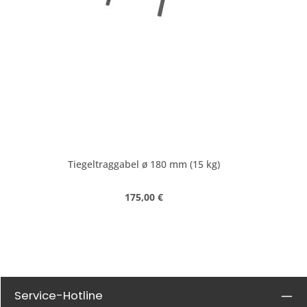
Tiegeltraggabel ø 180 mm (15 kg)
Regulärer Preis:
175,00 €
Service-Hotline