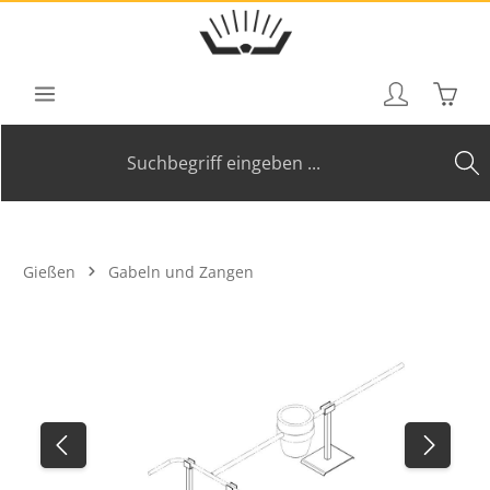
Zum Hauptinhalt springen
Waren
Gießen
Gabeln und Zangen
Bildergalerie überspringen