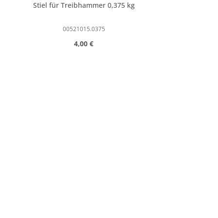
Stiel für Treibhammer 0,375 kg
00521015.0375
Regulärer Preis:
4,00 €
Produkt Anzahl: Gib den gewünschte
Stk