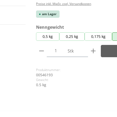
Preise inkl. MwSt. zzgl. Versandkosten
am Lager
auswählen
Nenngewicht
0,5 kg
0,25 kg
0,175 kg
Produkt Anzahl: Gib den ge
Stk
Produktnummer:
00546193
Gewicht:
0.5 kg