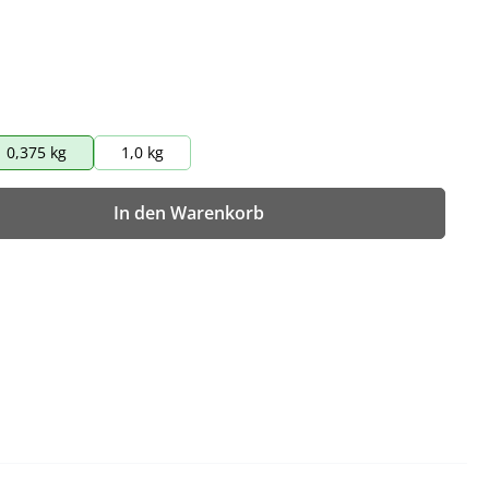
0,375 kg
1,0 kg
wünschten Wert ein oder benutze die Sch
In den Warenkorb