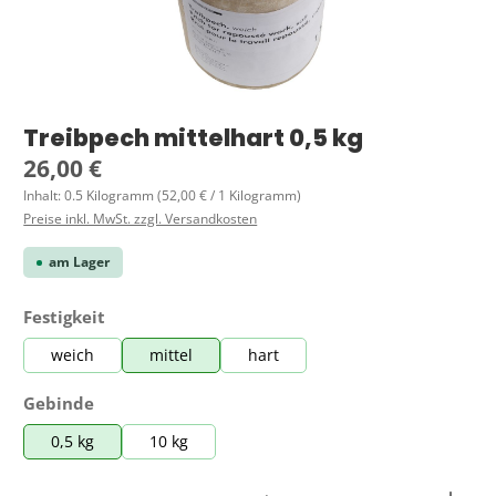
Treibpech mittelhart 0,5 kg
Regulärer Preis:
26,00 €
Inhalt:
0.5 Kilogramm
(52,00 € / 1 Kilogramm)
Preise inkl. MwSt. zzgl. Versandkosten
am Lager
auswählen
Festigkeit
weich
mittel
hart
auswählen
Gebinde
0,5 kg
10 kg
Produkt Anzahl: Gib den gewünschten Wert ein ode