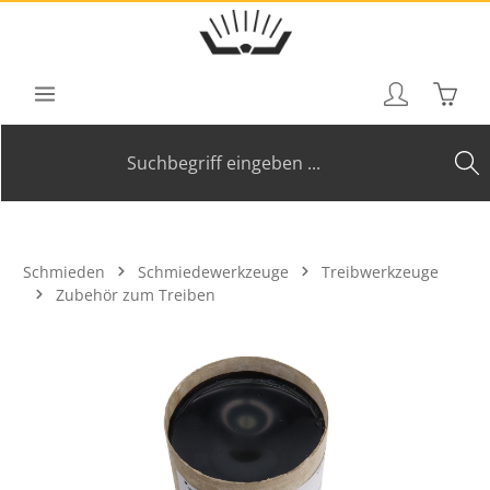
Zum Hauptinhalt springen
Waren
Schmieden
Schmiedewerkzeuge
Treibwerkzeuge
Zubehör zum Treiben
Bildergalerie überspringen