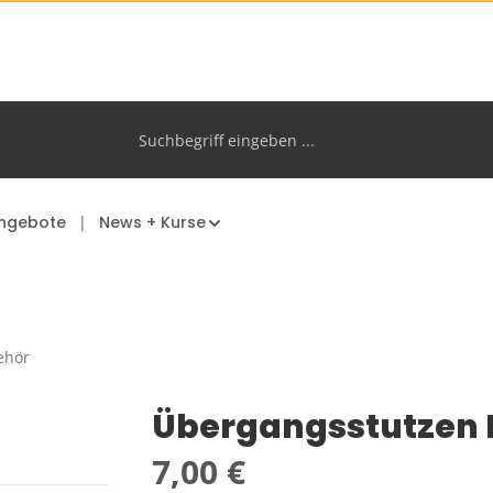
ngebote
News + Kurse
ehör
Übergangsstutzen N
Regulärer Preis:
7,00 €