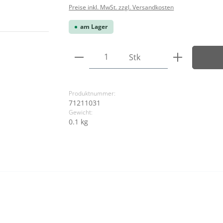
Preise inkl. MwSt. zzgl. Versandkosten
am Lager
Produkt Anzahl: Gib den ge
Stk
Produktnummer:
71211031
Gewicht:
0.1 kg