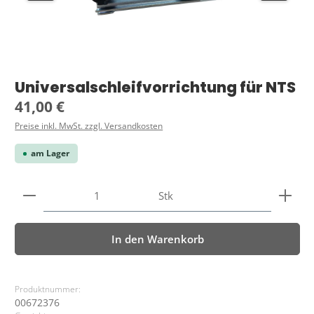
Universalschleifvorrichtung für NTS
Regulärer Preis:
41,00 €
Preise inkl. MwSt. zzgl. Versandkosten
am Lager
Produkt Anzahl: Gib den gewünschten Wert ein ode
Stk
In den Warenkorb
Produktnummer:
00672376