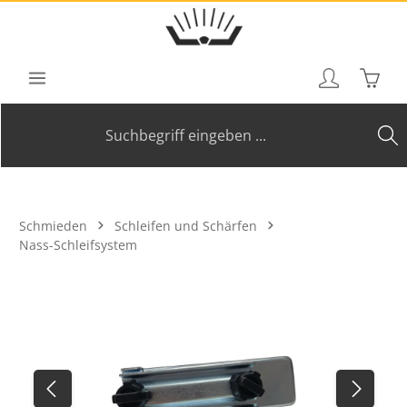
Zum Hauptinhalt springen
Waren
Schmieden
Schleifen und Schärfen
Nass-Schleifsystem
Bildergalerie überspringen