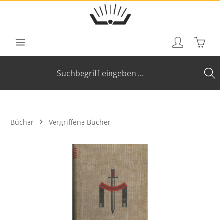
Zum Hauptinhalt springen
Waren
Bücher
Vergriffene Bücher
Bildergalerie überspringen