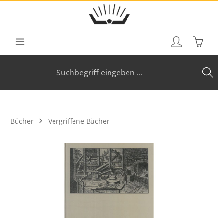
Zum Hauptinhalt springen
Waren
Bücher
Vergriffene Bücher
Bildergalerie überspringen