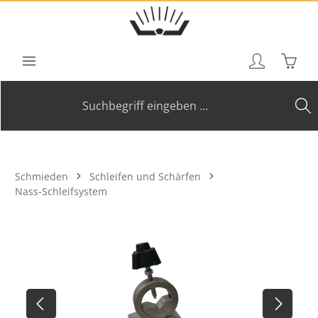
Zum Hauptinhalt springen
Waren
Schmieden
Schleifen und Schärfen
Nass-Schleifsystem
Bildergalerie überspringen