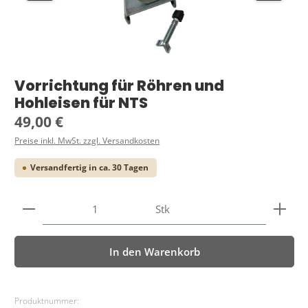
Vorrichtung für Röhren und
Hohleisen für NTS
Regulärer Preis:
49,00 €
Preise inkl. MwSt. zzgl. Versandkosten
Versandfertig in ca. 30 Tagen
Produkt Anzahl: Gib den gewünschten Wert ein ode
Stk
In den Warenkorb
Produktnummer: