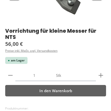
Vorrichtung für kleine Messer für
NTS
Regulärer Preis:
56,00 €
Preise inkl. MwSt. zzgl. Versandkosten
am Lager
Produkt Anzahl: Gib den gewünschten Wert ein ode
Stk
In den Warenkorb
Produktnummer: