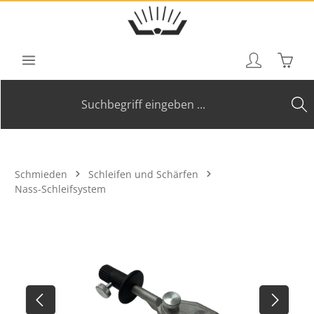
Zum Hauptinhalt springen
Waren
Schmieden
Schleifen und Schärfen
Nass-Schleifsystem
Bildergalerie überspringen