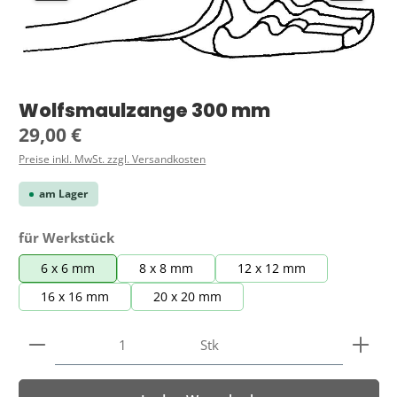
Wolfsmaulzange 300 mm
Regulärer Preis:
29,00 €
Preise inkl. MwSt. zzgl. Versandkosten
am Lager
auswählen
für Werkstück
6 x 6 mm
8 x 8 mm
12 x 12 mm
16 x 16 mm
20 x 20 mm
Produkt Anzahl: Gib den gewünschten Wert ein ode
Stk