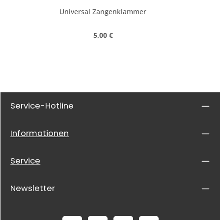
Universal Zangenklammer
Regulärer Preis:
5,00 €
Service-Hotline
Informationen
Service
Newsletter