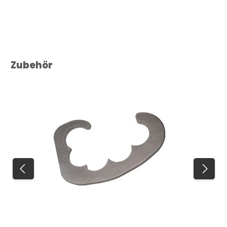
Produktgalerie überspringen
Zubehör