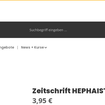
ngebote
News + Kurse
Zeitschrift HEPHAIS
Regulärer Preis:
3,95 €