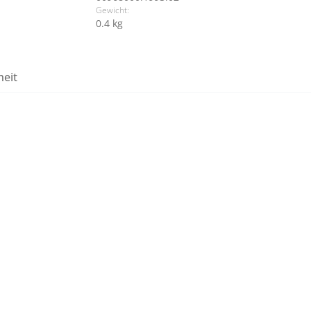
Gewicht:
0.4 kg
heit