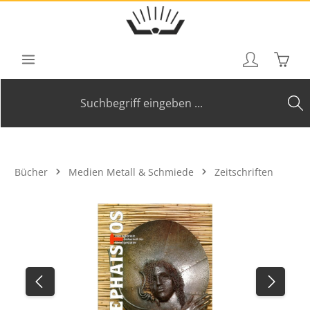
Zum Hauptinhalt springen
Waren
Bücher
Medien Metall & Schmiede
Zeitschriften
Bildergalerie überspringen