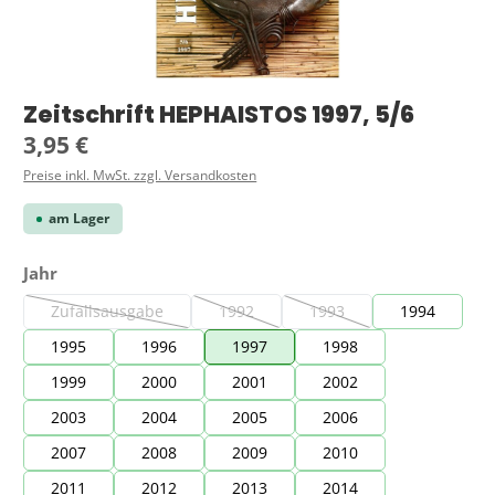
Zeitschrift HEPHAISTOS 1997, 5/6
Regulärer Preis:
3,95 €
Preise inkl. MwSt. zzgl. Versandkosten
am Lager
auswählen
Jahr
Zufallsausgabe
1992
1993
1994
(Diese Option ist zurzeit nicht verfügbar.)
(Diese Option ist zurzeit nicht verfügbar.)
(Diese Option ist zurzeit ni
1995
1996
1997
1998
1999
2000
2001
2002
2003
2004
2005
2006
2007
2008
2009
2010
2011
2012
2013
2014